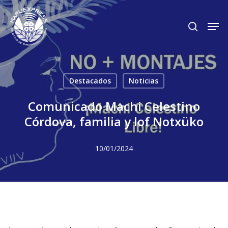
Skip
Men
search
to
Close
main
Menu
content
Destacados
Noticias
Comunicado Machi Celestino
Córdova, familia y lof Notxüko
10/01/2024