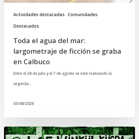
se
graba
Actividades destacadas
Comunidades
en
Destacados
Calbuco
Toda el agua del mar:
largometraje de ficción se graba
en Calbuco
Entre el 28 de julio y el 7 de agosto se está realizando la
segunda…
03/08/2026
Lof