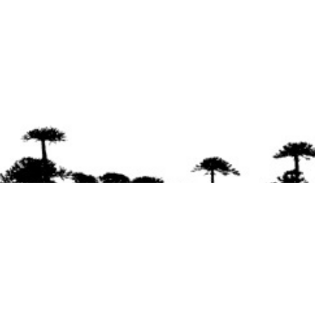
Se agradece la difusión del contenido
citando
la fuente www.mapuexpress.org