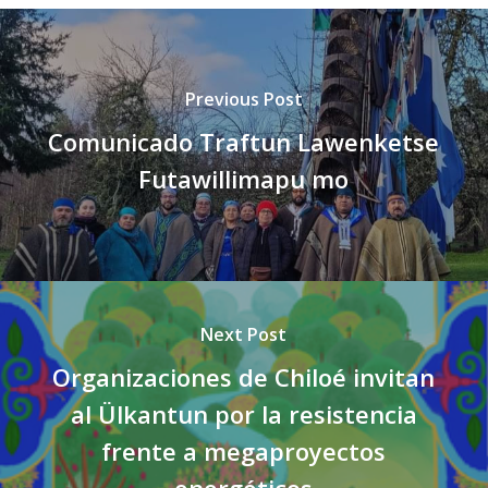
Previous Post
Comunicado Traftun Lawenketse
Futawillimapu mo
Next Post
Organizaciones de Chiloé invitan
al Ülkantun por la resistencia
frente a megaproyectos
energéticos