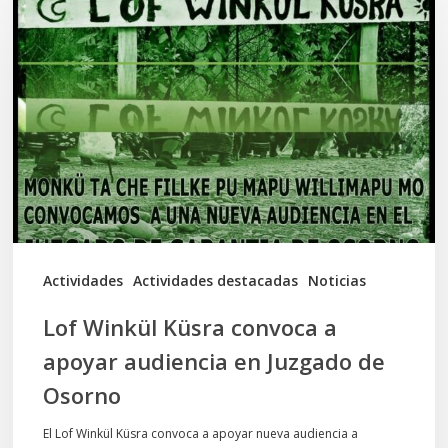
Winkül
Küsra
convoca
a
apoyar
audiencia
en
Juzgado
de
Actividades
Actividades destacadas
Noticias
Osorno
Lof Winkül Küsra convoca a
apoyar audiencia en Juzgado de
Osorno
El Lof Winkül Küsra convoca a apoyar nueva audiencia a