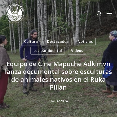
Skip
Men
search
to
Close
main
Menu
content
Cultura
Destacados
Noticias
socioambiental
Videos
Equipo de Cine Mapuche Adkimvn
lanza documental sobre esculturas
de animales nativos en el Ruka
Pillán
16/04/2024