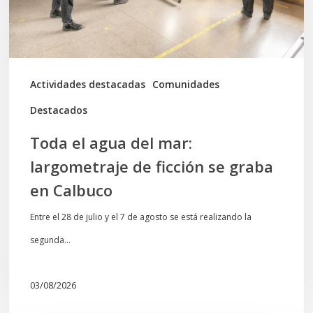
de
ficción
se
graba
Actividades destacadas
Comunidades
en
Destacados
Calbuco
Toda el agua del mar:
largometraje de ficción se graba
en Calbuco
Entre el 28 de julio y el 7 de agosto se está realizando la
segunda…
03/08/2026