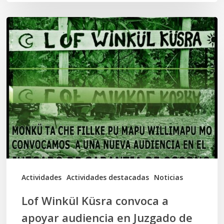
Lof
Winkül
Küsra
convoca
a
apoyar
audiencia
en
Juzgado
de
Actividades
Actividades destacadas
Noticias
Osorno
Lof Winkül Küsra convoca a
apoyar audiencia en Juzgado de