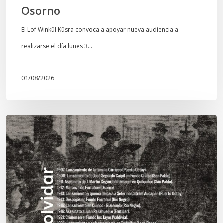
Osorno
El Lof Winkül Küsra convoca a apoyar nueva audiencia a
realizarse el día lunes 3…
01/08/2026
Chawrakawin:
Palimpsesto
explora
a
través
del
arte