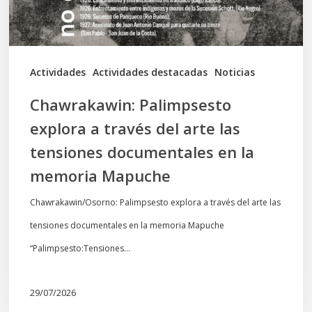
las
tensiones
documentales
Actividades
Actividades destacadas
Noticias
en
Chawrakawin: Palimpsesto
la
explora a través del arte las
memoria
tensiones documentales en la
Mapuche
memoria Mapuche
Chawrakawin/Osorno: Palimpsesto explora a través del arte las
tensiones documentales en la memoria Mapuche
“Palimpsesto:Tensiones…
29/07/2026