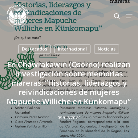
Skip
Men
search
to
Close
main
Menu
content
Destacados
Internacional
Noticias
En Chawrakawin (Osorno) realizan
investigación sobre memorias
mareras: “Historias, liderazgos y
reivindicaciones de mujeres
Mapuche Williche en Künkomapu”
09/07/2024