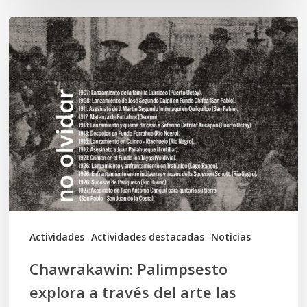
Chawrakawin:
Palimpsesto
explora
a
través
del
arte
las
tensiones
documentales
Actividades
Actividades destacadas
Noticias
en
Chawrakawin: Palimpsesto
la
explora a través del arte las
memoria