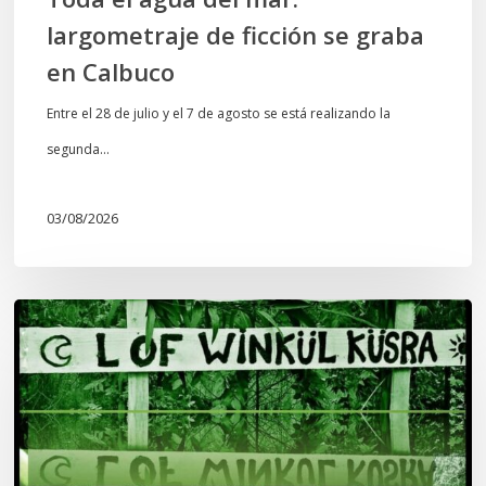
largometraje de ficción se graba
en Calbuco
Entre el 28 de julio y el 7 de agosto se está realizando la
segunda…
03/08/2026
Lof
Winkül
Küsra
convoca
a