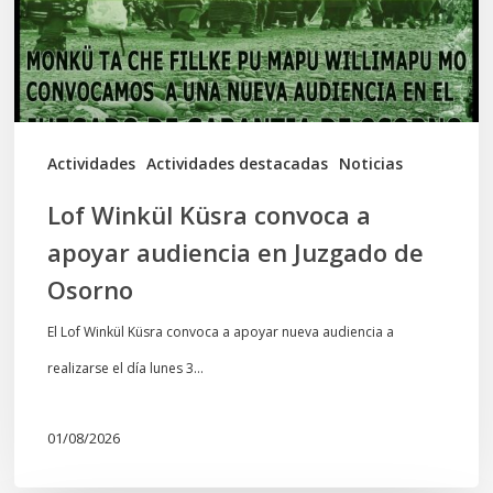
apoyar
audiencia
en
Juzgado
de
Actividades
Actividades destacadas
Noticias
Osorno
Lof Winkül Küsra convoca a
apoyar audiencia en Juzgado de
Osorno
El Lof Winkül Küsra convoca a apoyar nueva audiencia a
realizarse el día lunes 3…
01/08/2026