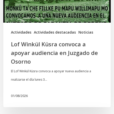
audiencia
en
Juzgado
de
Actividades
Actividades destacadas
Noticias
Osorno
Lof Winkül Küsra convoca a
apoyar audiencia en Juzgado de
Osorno
El Lof Winkül Küsra convoca a apoyar nueva audiencia a
realizarse el día lunes 3…
01/08/2026