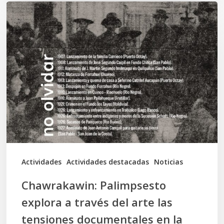
Chawrakawin:
Palimpsesto
explora
a
través
del
arte
las
tensiones
documentales
Actividades
Actividades destacadas
Noticias
en
Chawrakawin: Palimpsesto
la
explora a través del arte las
memoria
tensiones documentales en la
Mapuche