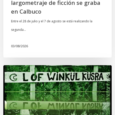
largometraje de ficción se graba
en Calbuco
Entre el 28 de julio y el 7 de agosto se está realizando la
segunda…
03/08/2026
Lof
Winkül
Küsra
convoca
a
apoyar