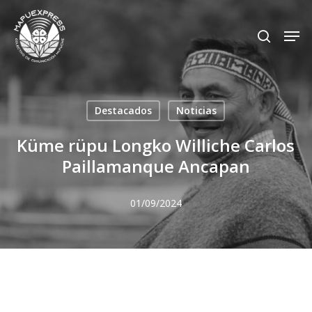
Skip
Men
search
to
Close
main
Menu
content
Destacados
Noticias
Küme rüpu Longko Williche Carlos
Paillamanque Ancapan
01/09/2024