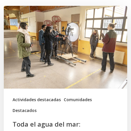
Toda
el
agua
del
mar:
largometraje
de
ficción
se
graba
Actividades destacadas
Comunidades
en
Destacados
Calbuco
Toda el agua del mar: