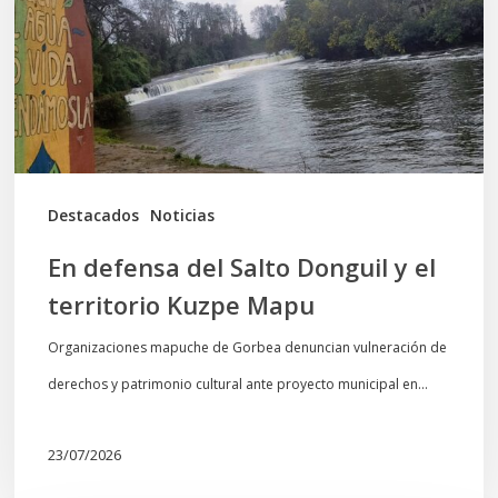
Donguil
y
el
territorio
Kuzpe
Mapu
Destacados
Noticias
En defensa del Salto Donguil y el
territorio Kuzpe Mapu
Organizaciones mapuche de Gorbea denuncian vulneración de
derechos y patrimonio cultural ante proyecto municipal en…
23/07/2026