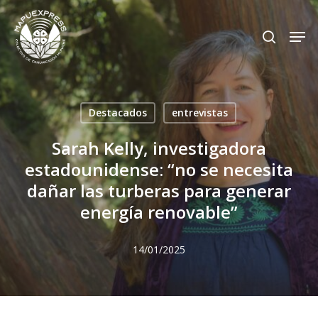
Skip
Men
search
to
Close
main
Menu
content
Destacados
entrevistas
Sarah Kelly, investigadora
estadounidense: “no se necesita
dañar las turberas para generar
energía renovable”
14/01/2025