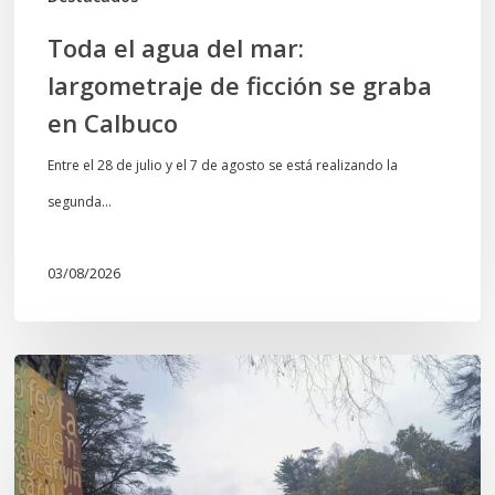
Calbuco
Toda el agua del mar:
largometraje de ficción se graba
en Calbuco
Entre el 28 de julio y el 7 de agosto se está realizando la
segunda…
03/08/2026
En
defensa
del
Salto