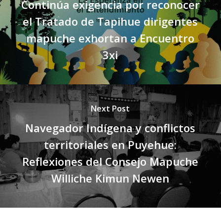
Continúa exigencia por reconocer
el Tratado de Tapihue dirigentes
mapuche exhortan a Encuentro
3xi
Next Post
Navegador Indígena y conflictos
territoriales en Puyehue:
Reflexiones del Consejo Mapuche
Williche Kimun Newen