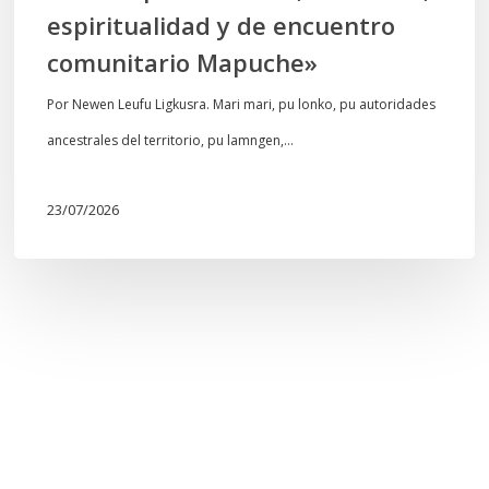
espiritualidad y de encuentro
de
comunitario Mapuche»
encuentro
comunitario
Por Newen Leufu Ligkusra. Mari mari, pu lonko, pu autoridades
Mapuche»
ancestrales del territorio, pu lamngen,…
23/07/2026