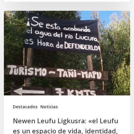
Newen
Leufu
Ligkusra:
«el
Leufu
es
un
espacio
de
vida,
Destacados
Noticias
identidad,
Newen Leufu Ligkusra: «el Leufu
espiritualidad
es un espacio de vida, identidad,
y