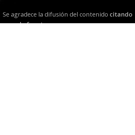
Se agradece la difusión del contenido
citando
la fuente www.mapuexpress.org
Desde el año 2000, ejerciendo el derecho a la
comunicación Mapuche en Wallmapu.