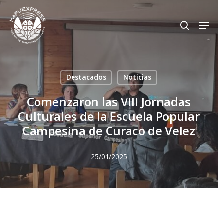
Skip
Men
search
to
Close
main
Menu
content
Destacados
Noticias
Comenzaron las VIII Jornadas
Culturales de la Escuela Popular
Campesina de Curaco de Velez
25/01/2025