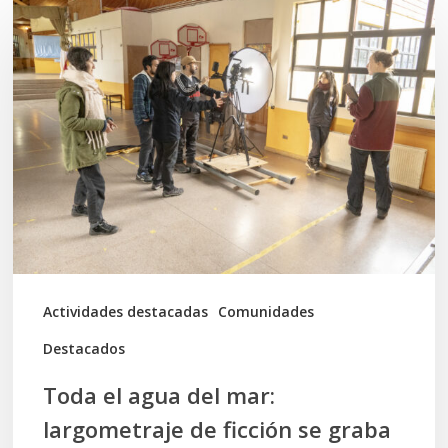
Toda
el
agua
del
mar:
largometraje
de
ficción
se
graba
Actividades destacadas
Comunidades
en
Destacados
Calbuco
Toda el agua del mar:
largometraje de ficción se graba