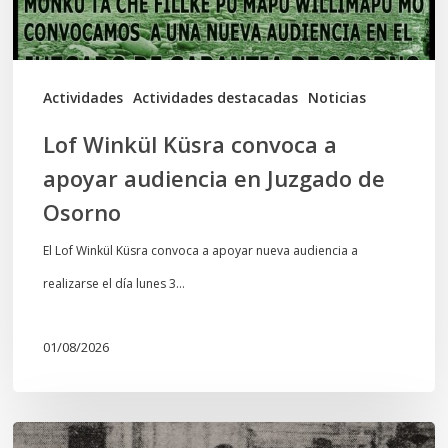
en
Juzgado
de
Actividades
Actividades destacadas
Noticias
Osorno
Lof Winkül Küsra convoca a
apoyar audiencia en Juzgado de
Osorno
El Lof Winkül Küsra convoca a apoyar nueva audiencia a
realizarse el día lunes 3…
01/08/2026
Chawrakawin: