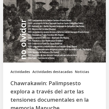
Palimpsesto
explora
a
través
del
arte
las
tensiones
documentales
Actividades
Actividades destacadas
Noticias
en
Chawrakawin: Palimpsesto
la
explora a través del arte las
memoria
tensiones documentales en la
Mapuche
memoria Mapuche