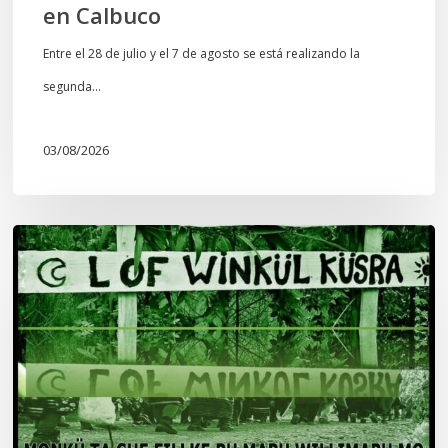
en Calbuco
Entre el 28 de julio y el 7 de agosto se está realizando la
segunda…
03/08/2026
Lof
Winkül
Küsra
convoca
a
apoyar
audiencia