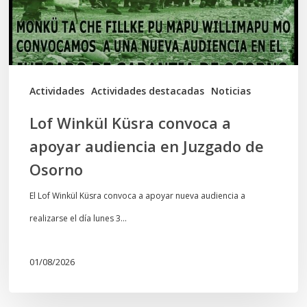
audiencia
en
Juzgado
de
Actividades
Actividades destacadas
Noticias
Osorno
Lof Winkül Küsra convoca a
apoyar audiencia en Juzgado de
Osorno
El Lof Winkül Küsra convoca a apoyar nueva audiencia a
realizarse el día lunes 3…
01/08/2026