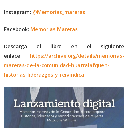
Instagram:
@Memorias_mareras
Facebook:
Memorias Mareras
Descarga el libro en el siguiente
enlace:
https://archive.org/details/memorias-
mareras-de-la-comunidad-huatralafquen-
historias-liderazgos-y-reivindica