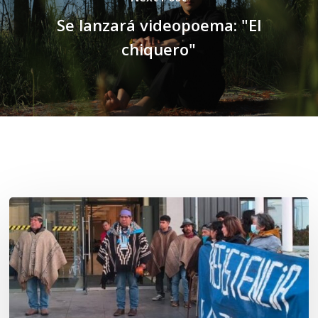
Se lanzará videopoema: "El
chiquero"
Related Posts
Osorno:
Lof
Winkul
Kusra
busca