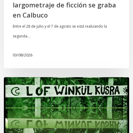
largometraje de ficción se graba
en Calbuco
Entre el 28 de julio y el 7 de agosto se está realizando la
segunda…
03/08/2026
Lof
Winkül
Küsra
convoca
a
apoyar