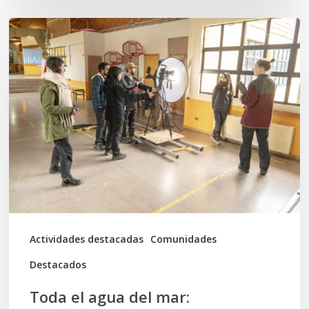
Toda
el
agua
del
mar:
largometraje
de
ficción
se
graba
Actividades destacadas
Comunidades
en
Destacados
Calbuco
Toda el agua del mar: