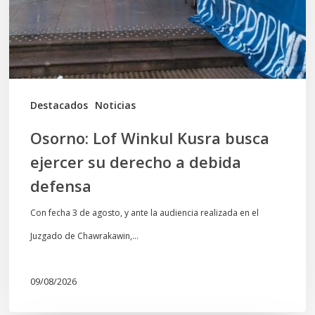
ejercer
su
derecho
a
debida
Destacados
Noticias
defensa
Osorno: Lof Winkul Kusra busca
ejercer su derecho a debida
defensa
Con fecha 3 de agosto, y ante la audiencia realizada en el
Juzgado de Chawrakawin,…
09/08/2026