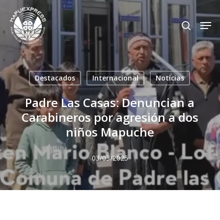
Skip
Men
search
to
Close
main
Menu
content
Destacados
Internacional
Noticias
Padre Las Casas: Denuncian a
Carabineros por agresión a dos
niños Mapuche
03/03/2025