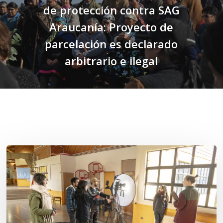
de protección contra SAG
Araucanía: Proyecto de
parcelación es declarado
arbitrario e ilegal
Related Posts
Toda
el
agua
del
mar: