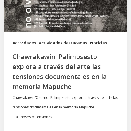
del
arte
las
tensiones
documentales
Actividades
Actividades destacadas
Noticias
en
Chawrakawin: Palimpsesto
la
explora a través del arte las
memoria
tensiones documentales en la
Mapuche
memoria Mapuche
Chawrakawin/Osorno: Palimpsesto explora a través del arte las
tensiones documentales en la memoria Mapuche
“Palimpsesto:Tensiones…