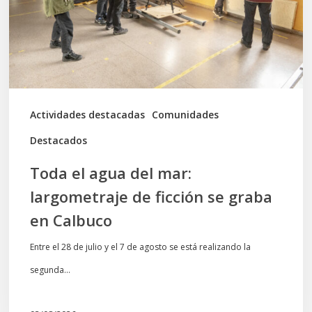
largometraje
de
ficción
se
graba
Actividades destacadas
Comunidades
en
Destacados
Calbuco
Toda el agua del mar:
largometraje de ficción se graba
en Calbuco
Entre el 28 de julio y el 7 de agosto se está realizando la
segunda…