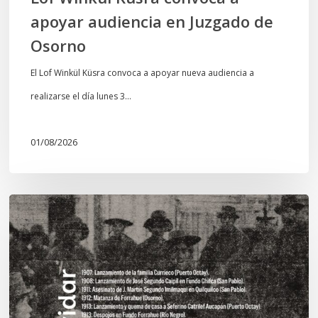
apoyar audiencia en Juzgado de
Osorno
El Lof Winkül Küsra convoca a apoyar nueva audiencia a
realizarse el día lunes 3…
01/08/2026
Chawrakawin:
Palimpsesto
explora
a
través