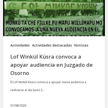
a
apoyar
audiencia
en
Juzgado
de
Actividades
Actividades destacadas
Noticias
Osorno
Lof Winkül Küsra convoca a
apoyar audiencia en Juzgado de
Osorno
El Lof Winkül Küsra convoca a apoyar nueva audiencia a
realizarse el día lunes 3…
01/08/2026