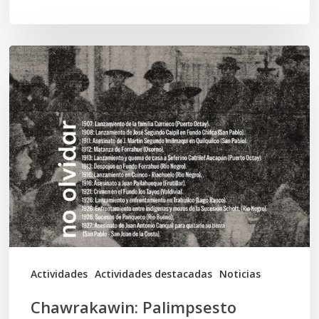
Chawrakawin:
Palimpsesto
explora
a
través
del
arte
las
tensiones
documentales
Actividades
Actividades destacadas
Noticias
en
Chawrakawin: Palimpsesto
la