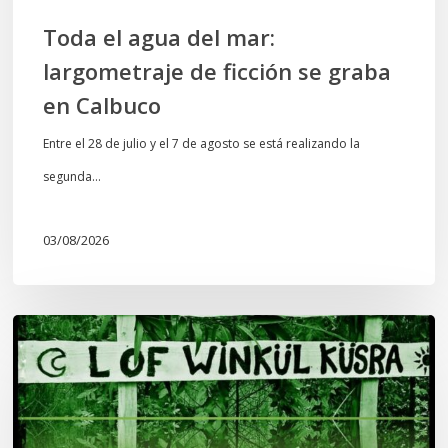
Calbuco
Toda el agua del mar:
largometraje de ficción se graba
en Calbuco
Entre el 28 de julio y el 7 de agosto se está realizando la
segunda…
03/08/2026
Lof
Winkül
Küsra
convoca