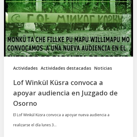
convoca
a
apoyar
audiencia
en
Juzgado
de
Actividades
Actividades destacadas
Noticias
Osorno
Lof Winkül Küsra convoca a
apoyar audiencia en Juzgado de
Osorno
El Lof Winkül Küsra convoca a apoyar nueva audiencia a
realizarse el día lunes 3…