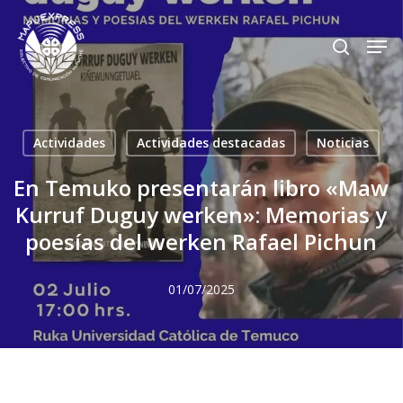
Skip
Men
search
to
Close
main
Menu
content
Actividades
Actividades destacadas
Noticias
En Temuko presentarán libro «Maw
Kurruf Duguy werken»: Memorias y
poesías del werken Rafael Pichun
01/07/2025