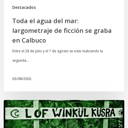
en
Destacados
Calbuco
Toda el agua del mar:
largometraje de ficción se graba
en Calbuco
Entre el 28 de julio y el 7 de agosto se está realizando la
segunda…
03/08/2026
Lof
Winkül
Küsra