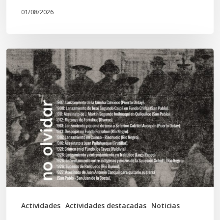
01/08/2026
Chawrakawin:
Palimpsesto
explora
a
través
del
arte
las
tensiones
documentales
Actividades
Actividades destacadas
Noticias
en