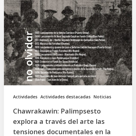
Chawrakawin:
Palimpsesto
explora
a
través
del
arte
las
tensiones
documentales
Actividades
Actividades destacadas
Noticias
en
Chawrakawin: Palimpsesto
la
explora a través del arte las
memoria
tensiones documentales en la
Mapuche