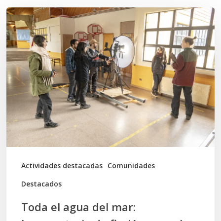
Toda
el
agua
del
mar:
largometraje
de
ficción
se
graba
Actividades destacadas
Comunidades
en
Destacados
Calbuco
Toda el agua del mar: