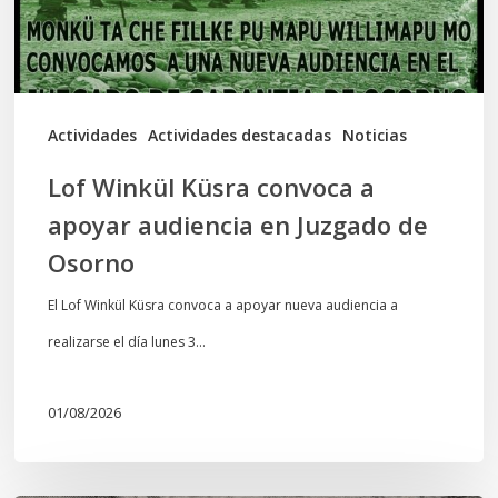
audiencia
en
Juzgado
de
Actividades
Actividades destacadas
Noticias
Osorno
Lof Winkül Küsra convoca a
apoyar audiencia en Juzgado de
Osorno
El Lof Winkül Küsra convoca a apoyar nueva audiencia a
realizarse el día lunes 3…
01/08/2026