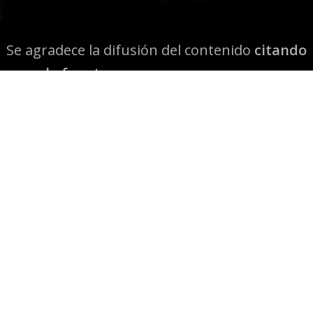
Se agradece la difusión del contenido
citando
la fuente www.mapuexpress.org
Desde el año 2000, ejerciendo el derecho a la
comunicación Mapuche en Wallmapu.