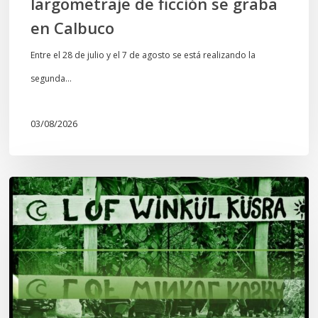
largometraje de ficción se graba
en Calbuco
Entre el 28 de julio y el 7 de agosto se está realizando la
segunda…
03/08/2026
Lof
Winkül
Küsra
convoca
a
apoyar