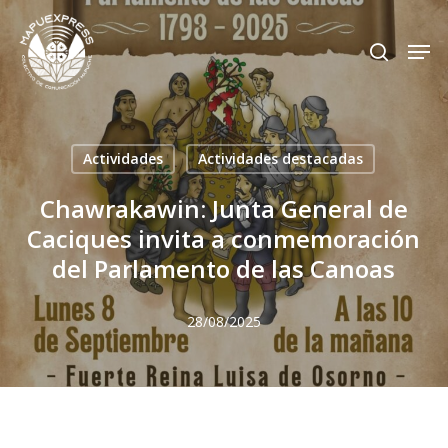
Skip
Men
search
to
Close
main
Menu
content
Actividades
Actividades destacadas
Chawrakawin: Junta General de
Caciques invita a conmemoración
del Parlamento de las Canoas
28/08/2025