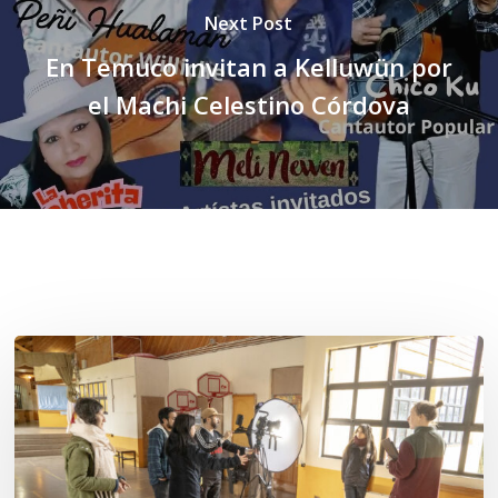
Next Post
En Temuco invitan a Kelluwün por
el Machi Celestino Córdova
Related Posts
Toda
el
agua
del