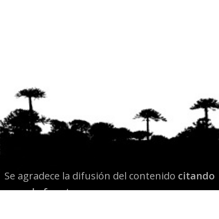
Se agradece la difusión del contenido
citando
la fuente www.mapuexpress.org