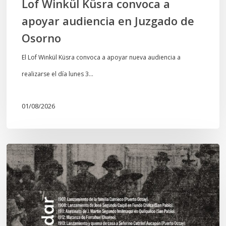
Lof Winkül Küsra convoca a
apoyar audiencia en Juzgado de
Osorno
El Lof Winkül Küsra convoca a apoyar nueva audiencia a
realizarse el día lunes 3…
01/08/2026
Chawrakawin:
Palimpsesto
explora
a
través