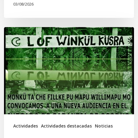
03/08/2026
Lof
Winkül
Küsra
convoca
a
apoyar
audiencia
en
Juzgado
de
Actividades
Actividades destacadas
Noticias
Osorno