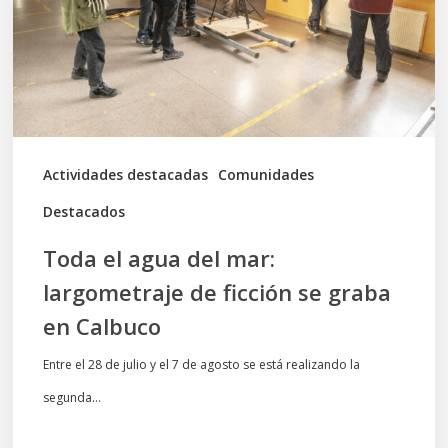
mar:
largometraje
de
ficción
se
graba
Actividades destacadas
Comunidades
en
Destacados
Calbuco
Toda el agua del mar:
largometraje de ficción se graba
en Calbuco
Entre el 28 de julio y el 7 de agosto se está realizando la
segunda…