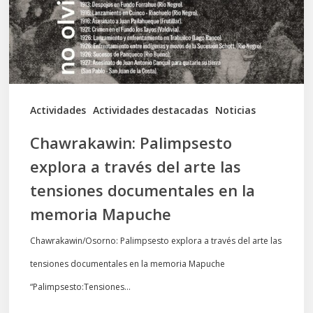
del
arte
las
tensiones
documentales
Actividades
Actividades destacadas
Noticias
en
Chawrakawin: Palimpsesto
la
explora a través del arte las
memoria
tensiones documentales en la
Mapuche
memoria Mapuche
Chawrakawin/Osorno: Palimpsesto explora a través del arte las
tensiones documentales en la memoria Mapuche
“Palimpsesto:Tensiones…