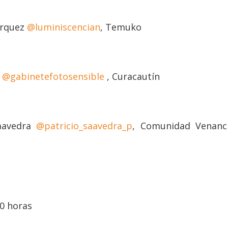
árquez
@luminiscencian
, Temuko
e
@gabinetefotosensible
, Curacautín
aavedra
@patricio_saavedra_p
, Comunidad Venanci
00 horas