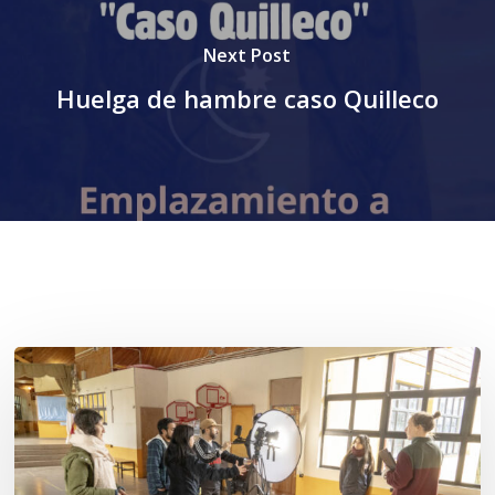
Next Post
Huelga de hambre caso Quilleco
Related Posts
Toda
el
agua
del