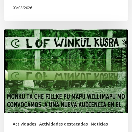
03/08/2026
Lof
Winkül
Küsra
convoca
a
apoyar
audiencia
en
Juzgado
de
Actividades
Actividades destacadas
Noticias
Osorno