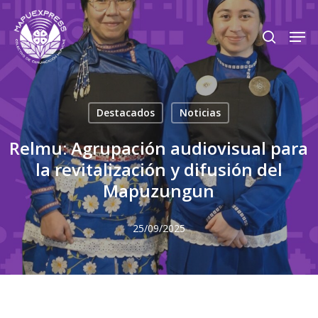
Skip
Men
search
to
Close
main
Menu
content
Destacados
Noticias
Relmu: Agrupación audiovisual para
la revitalización y difusión del
Mapuzungun
25/09/2025