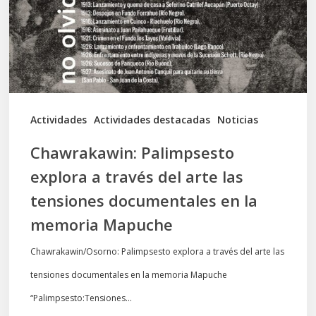
del
arte
las
tensiones
documentales
Actividades
Actividades destacadas
Noticias
en
Chawrakawin: Palimpsesto
la
explora a través del arte las
memoria
tensiones documentales en la
Mapuche
memoria Mapuche
Chawrakawin/Osorno: Palimpsesto explora a través del arte las
tensiones documentales en la memoria Mapuche
“Palimpsesto:Tensiones…