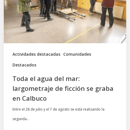
mar:
largometraje
de
ficción
se
graba
Actividades destacadas
Comunidades
en
Destacados
Calbuco
Toda el agua del mar:
largometraje de ficción se graba
en Calbuco
Entre el 28 de julio y el 7 de agosto se está realizando la
segunda…