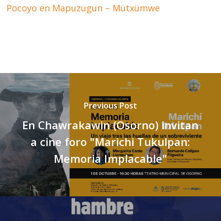
Pocoyo en Mapuzugun – Mütxümwe
Previous Post
En Chawrakawin (Osorno) invitan
a cine foro "Marichi Tukulpan:
Memoria Implacable"