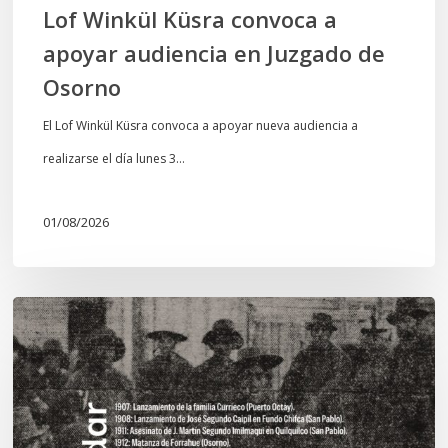
Lof Winkül Küsra convoca a
apoyar audiencia en Juzgado de
Osorno
El Lof Winkül Küsra convoca a apoyar nueva audiencia a
realizarse el día lunes 3…
01/08/2026
Chawrakawin:
Palimpsesto
explora
a
través