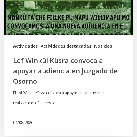
apoyar
audiencia
en
Juzgado
de
Actividades
Actividades destacadas
Noticias
Osorno
Lof Winkül Küsra convoca a
apoyar audiencia en Juzgado de
Osorno
El Lof Winkül Küsra convoca a apoyar nueva audiencia a
realizarse el día lunes 3…
01/08/2026