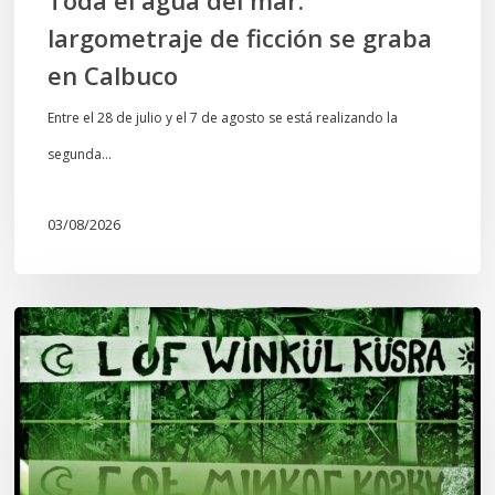
largometraje de ficción se graba
en Calbuco
Entre el 28 de julio y el 7 de agosto se está realizando la
segunda…
03/08/2026
Lof
Winkül
Küsra
convoca
a