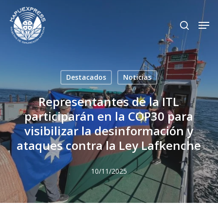
Skip
Men
search
to
Close
main
Menu
content
Destacados
Noticias
Representantes de la ITL
participarán en la COP30 para
visibilizar la desinformación y
ataques contra la Ley Lafkenche
10/11/2025