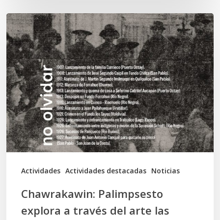
Chawrakawin:
Palimpsesto
explora
a
través
del
arte
las
tensiones
documentales
Actividades
Actividades destacadas
Noticias
en
Chawrakawin: Palimpsesto
la
explora a través del arte las
memoria