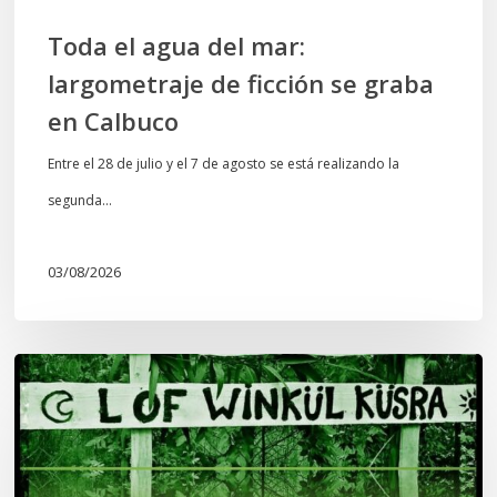
Calbuco
Toda el agua del mar:
largometraje de ficción se graba
en Calbuco
Entre el 28 de julio y el 7 de agosto se está realizando la
segunda…
03/08/2026
Lof
Winkül
Küsra
convoca