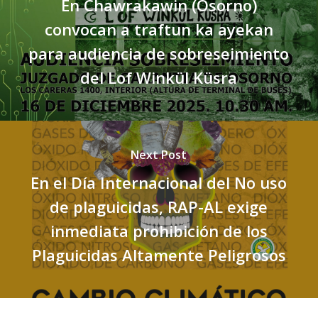
En Chawrakawin (Osorno)
convocan a traftun ka ayekan
para audiencia de sobreseimiento
del Lof Winkül Küsra
Next Post
En el Día Internacional del No uso
de plaguicidas, RAP-AL exige
inmediata prohibición de los
Plaguicidas Altamente Peligrosos