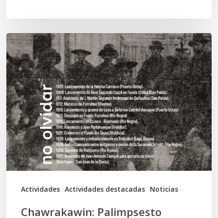
Chawrakawin:
Palimpsesto
explora
a
través
del
arte
las
tensiones
documentales
Actividades
Actividades destacadas
Noticias
en
Chawrakawin: Palimpsesto
la