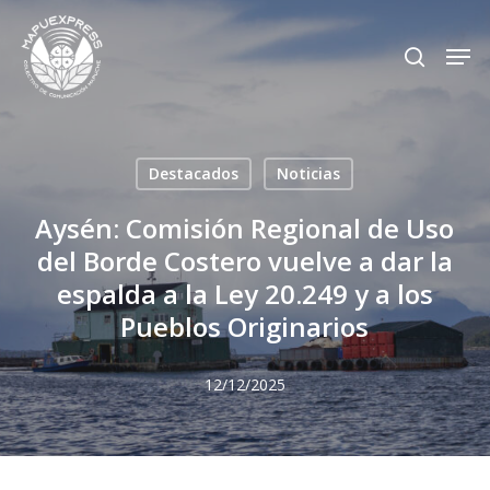
Skip
Men
search
to
Close
main
Menu
content
Destacados
Noticias
Aysén: Comisión Regional de Uso
del Borde Costero vuelve a dar la
espalda a la Ley 20.249 y a los
Pueblos Originarios
12/12/2025