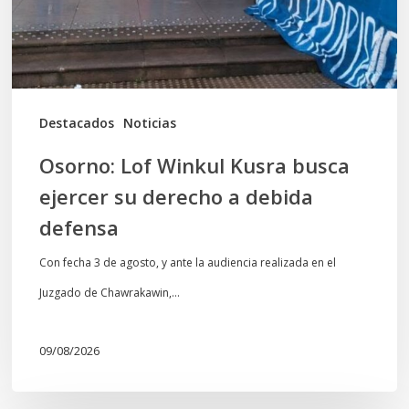
su
derecho
a
debida
Destacados
Noticias
defensa
Osorno: Lof Winkul Kusra busca
ejercer su derecho a debida
defensa
Con fecha 3 de agosto, y ante la audiencia realizada en el
Juzgado de Chawrakawin,…
09/08/2026