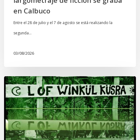
largometraje de ficción se graba
en Calbuco
Entre el 28 de julio y el 7 de agosto se está realizando la
segunda…
03/08/2026
Lof
Winkül
Küsra
convoca
a
apoyar