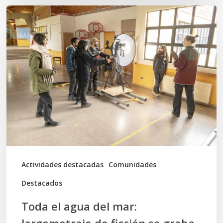
Toda
el
agua
del
mar:
largometraje
de
ficción
se
graba
Actividades destacadas
Comunidades
en
Destacados
Calbuco
Toda el agua del mar: