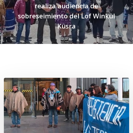
realiza audiencia de
sobreseimiento del Lof Winkül
Küsra
Related Posts
Osorno:
Lof
Winkul
Kusra
busca
ejercer