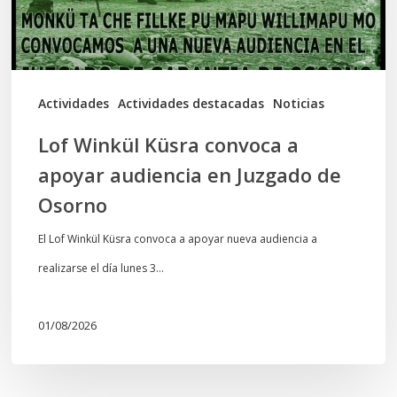
audiencia
en
Juzgado
de
Actividades
Actividades destacadas
Noticias
Osorno
Lof Winkül Küsra convoca a
apoyar audiencia en Juzgado de
Osorno
El Lof Winkül Küsra convoca a apoyar nueva audiencia a
realizarse el día lunes 3…
01/08/2026