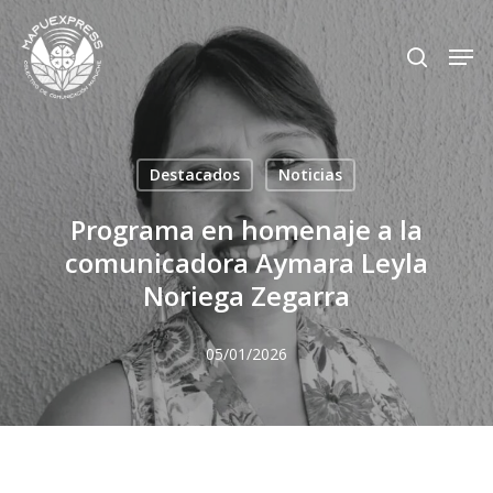
Skip
Men
search
to
Close
main
Menu
content
Destacados
Noticias
Programa en homenaje a la
comunicadora Aymara Leyla
Noriega Zegarra
05/01/2026