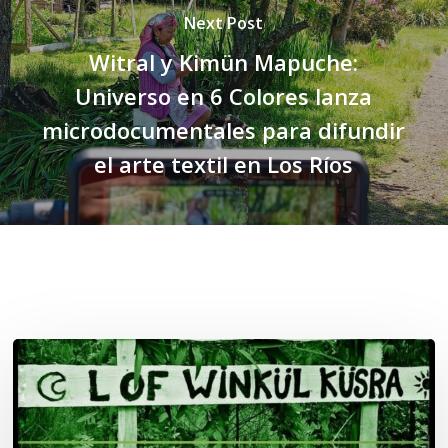
Next Post
Witral y Kimün Mapuche:
Universo en 6 Colores lanza
microdocumentales para difundir
el arte textil en Los Ríos
Related Posts
Lof
Winkül
Küsra