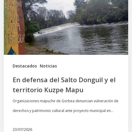
Salto
Donguil
y
el
territorio
Kuzpe
Mapu
Destacados
Noticias
En defensa del Salto Donguil y el
territorio Kuzpe Mapu
Organizaciones mapuche de Gorbea denuncian vulneración de
derechos y patrimonio cultural ante proyecto municipal en…
23/07/2026