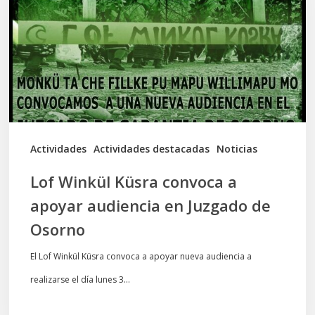
convoca
a
apoyar
audiencia
en
Juzgado
de
Actividades
Actividades destacadas
Noticias
Osorno
Lof Winkül Küsra convoca a
apoyar audiencia en Juzgado de
Osorno
El Lof Winkül Küsra convoca a apoyar nueva audiencia a
realizarse el día lunes 3…