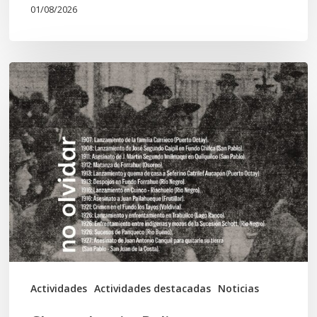
01/08/2026
Chawrakawin:
Palimpsesto
explora
a
través
del
arte
las
tensiones
documentales
Actividades
Actividades destacadas
Noticias
en