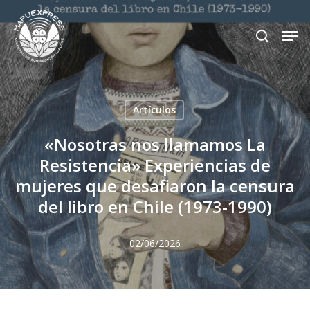
Skip
Men
search
to
Close
main
Menu
content
Artículos
«Nosotras nos llamamos La
Resistencia» Experiencias de
mujeres que desafiaron la censura
del libro en Chile (1973-1990)
02/06/2026