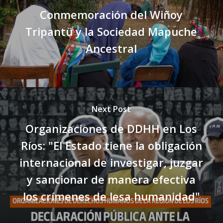
Conmemoración del Wiñoy
Tripantü y la Sociedad Mapuche
Ancestral
Next Post
Organizaciones de DDHH en Los
Ríos: "El Estado tiene la obligación
internacional de investigar, juzgar
y sancionar de manera efectiva
los crímenes de lesa humanidad"