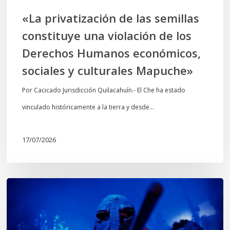
Derechos
«La privatización de las semillas
Humanos
constituye una violación de los
económicos,
Derechos Humanos económicos,
sociales
sociales y culturales Mapuche»
y
culturales
Por Cacicado Jurisdicción Quilacahuín.- El Che ha estado
Mapuche»
vinculado históricamente a la tierra y desde…
17/07/2026
Opinión:
En
tiempos