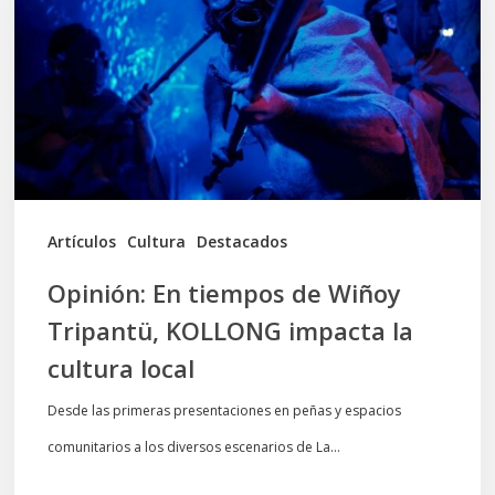
de
Wiñoy
Tripantü,
KOLLONG
impacta
la
cultura
Artículos
Cultura
Destacados
local
Opinión: En tiempos de Wiñoy
Tripantü, KOLLONG impacta la
cultura local
Desde las primeras presentaciones en peñas y espacios
comunitarios a los diversos escenarios de La…