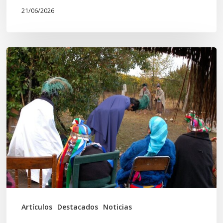
21/06/2026
Conmemoración
del
Wiñoy
Tripantü
y
la
Sociedad
Mapuche
Ancestral
Artículos
Destacados
Noticias