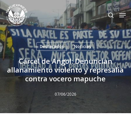
Skip
Men
search
to
Close
main
Menu
content
Destacados
Noticias
Cárcel de Angol: Denuncian
allanamiento violento y represalia
contra vocero mapuche
07/06/2026