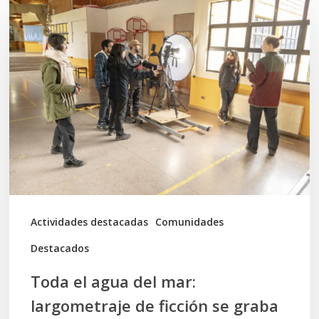
Toda
el
agua
del
mar:
largometraje
de
ficción
se
graba
Actividades destacadas
Comunidades
en
Destacados
Calbuco
Toda el agua del mar:
largometraje de ficción se graba