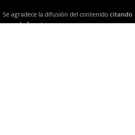
Se agradece la difusión del contenido
citando
la fuente www.mapuexpress.org
Desde el año 2000, ejerciendo el derecho a la
comunicación Mapuche en Wallmapu.