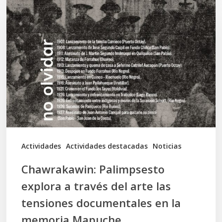
Palimpsesto
explora
a
través
del
arte
las
tensiones
documentales
Actividades
Actividades destacadas
Noticias
en
Chawrakawin: Palimpsesto
la
explora a través del arte las
memoria
tensiones documentales en la
Mapuche
memoria Mapuche