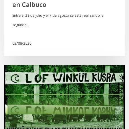
en Calbuco
Entre el 28 de julio y el 7 de agosto se está realizando la
segunda…
03/08/2026
Lof
Winkül
Küsra
convoca
a
apoyar
audiencia