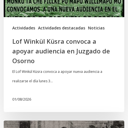
en
Juzgado
de
Actividades
Actividades destacadas
Noticias
Osorno
Lof Winkül Küsra convoca a
apoyar audiencia en Juzgado de
Osorno
El Lof Winkül Küsra convoca a apoyar nueva audiencia a
realizarse el día lunes 3…
01/08/2026
Chawrakawin: