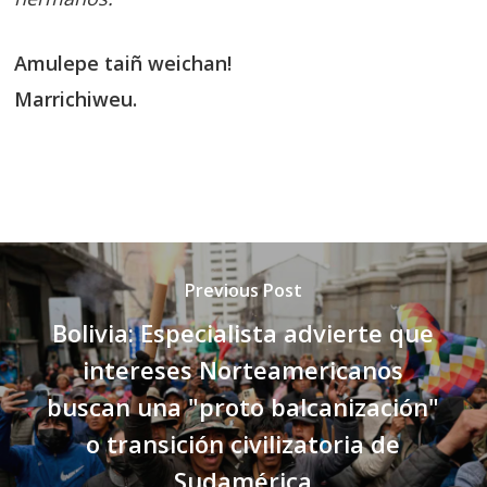
Amulepe taiñ weichan!
Marrichiweu.
Previous Post
Bolivia: Especialista advierte que
intereses Norteamericanos
buscan una "proto balcanización"
o transición civilizatoria de
Sudamérica