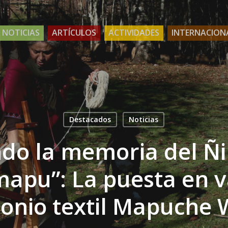
NOTICIAS
ARTÍCULOS
ACTIVIDADES
INTERNACION
Destacados
Noticias
ndo la memoria del Ñ
pu”: La puesta en v
onio textil Mapuche W