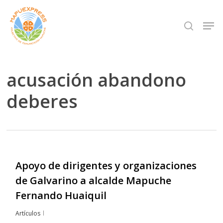
Skip
Men
search
to
Close
main
Menu
content
acusación abandono
deberes
Apoyo de dirigentes y organizaciones
de Galvarino a alcalde Mapuche
Fernando Huaiquil
Artículos