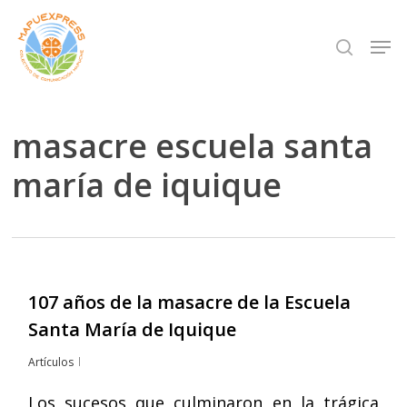
Skip
Men
search
to
Close
main
Menu
content
masacre escuela santa
maría de iquique
107 años de la masacre de la Escuela
Santa María de Iquique
Artículos
Los sucesos que culminaron en la trágica