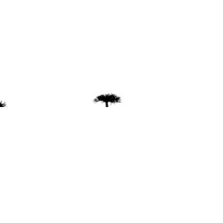
ente
ión Mapuche