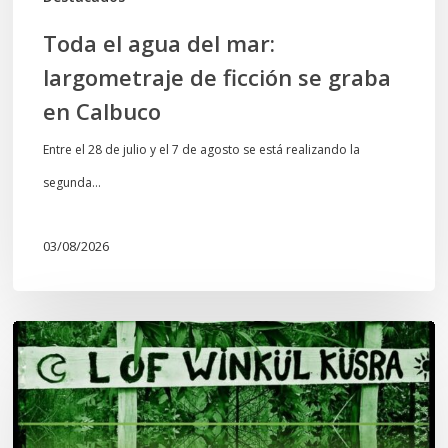
Calbuco
Toda el agua del mar:
largometraje de ficción se graba
en Calbuco
Entre el 28 de julio y el 7 de agosto se está realizando la
segunda…
03/08/2026
Lof
Winkül
Küsra
convoca