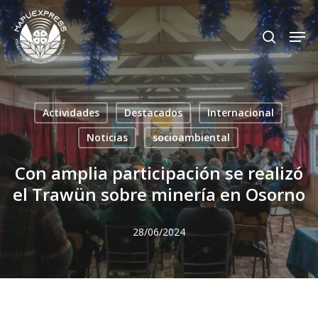
Skip
Men
search
to
Close
main
Menu
content
Actividades
Destacados
Internacional
Noticias
socioambiental
Con amplia participación se realizó
el Trawün sobre minería en Osorno
28/06/2024