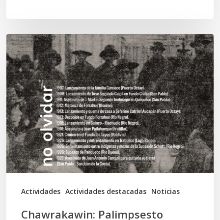
Chawrakawin:
Palimpsesto
explora
a
través
del
arte
las
tensiones
documentales
Actividades
Actividades destacadas
Noticias
en
Chawrakawin: Palimpsesto
la