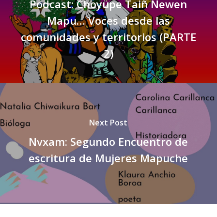
Podcast: Choyüpe Taiñ Newen
Mapu… Voces desde las
comunidades y territorios (PARTE
2)
Next Post
Nvxam: Segundo Encuentro de
escritura de Mujeres Mapuche