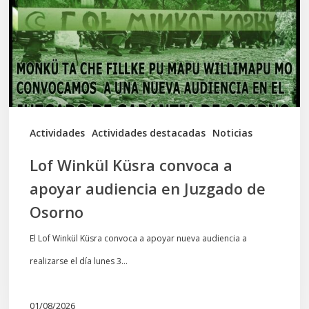
a
apoyar
audiencia
en
Juzgado
de
Actividades
Actividades destacadas
Noticias
Osorno
Lof Winkül Küsra convoca a
apoyar audiencia en Juzgado de
Osorno
El Lof Winkül Küsra convoca a apoyar nueva audiencia a
realizarse el día lunes 3…
01/08/2026