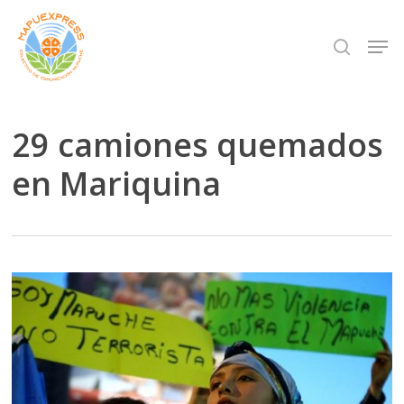
Skip
Men
search
to
Close
main
Menu
content
29 camiones quemados
en Mariquina