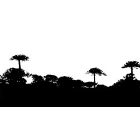
Se agradece la difusión del contenido
citando
la fuente www.mapuexpress.org