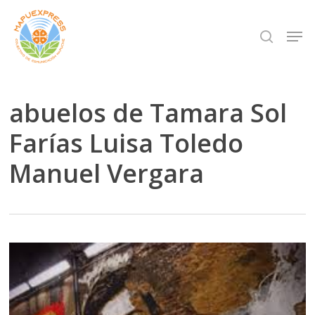
Skip
Men
search
to
Close
main
Menu
content
abuelos de Tamara Sol
Farías Luisa Toledo
Manuel Vergara