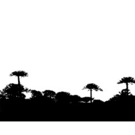
Se agradece la difusión del contenido
citando
la fuente www.mapuexpress.org