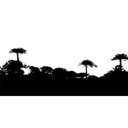
Se agradece la difusión del contenido
citando
la fuente www.mapuexpress.org
Desde el año 2000, ejerciendo el derecho a la