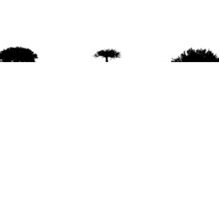
agradece la difusión del contenido
citando la fu
www.mapuexpress.org
ño 2000, ejerciendo el derecho a la comunicac
en Wallmapu.