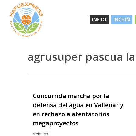
Skip
to
INICIO
INCHIÑ
main
content
agrusuper pascua la
Concurrida marcha por la
Hit enter to search or ESC to close
defensa del agua en Vallenar y
en rechazo a atentatorios
megaproyectos
Artículos