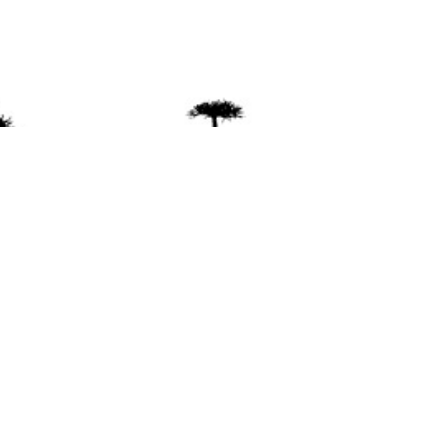
ente
ión Mapuche