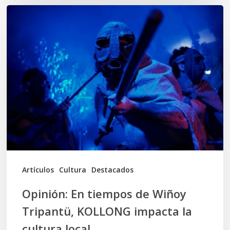
Opinión:
En
tiempos
de
Wiñoy
Tripantü,
KOLLONG
impacta
la
cultura
Artículos
Cultura
Destacados
local
Opinión: En tiempos de Wiñoy
Tripantü, KOLLONG impacta la
cultura local