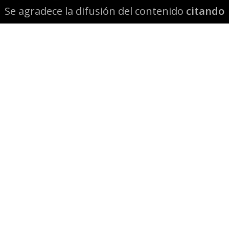
Se agradece la difusión del contenido
citando
la fuente www.mapuexpress.org
Desde el año 2000, ejerciendo el derecho a la
comunicación Mapuche en Wallmapu.
© 2026 Mapuexpress.