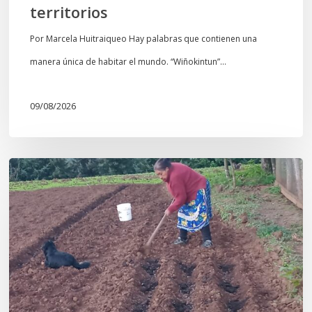
territorios
Por Marcela Huitraiqueo Hay palabras que contienen una
manera única de habitar el mundo. “Wiñokintun”…
09/08/2026
«La
privatización
de
las
semillas
constituye
una