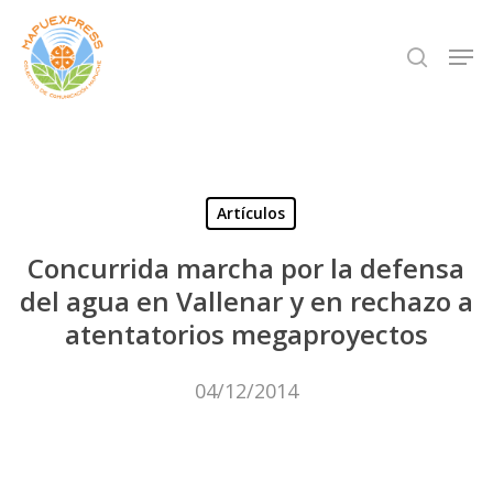
Skip
Men
search
to
Close
main
Menu
content
Artículos
Concurrida marcha por la defensa
del agua en Vallenar y en rechazo a
atentatorios megaproyectos
04/12/2014