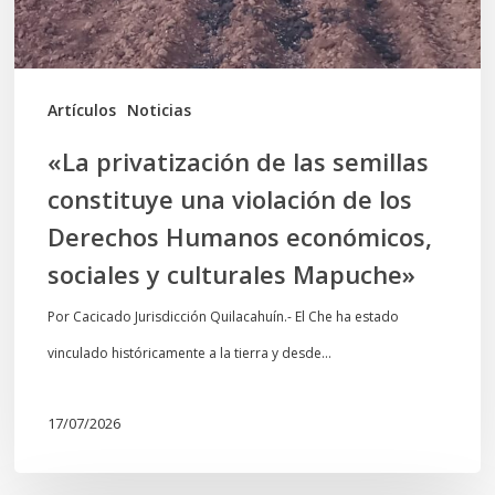
violación
de
los
Artículos
Noticias
Derechos
«La privatización de las semillas
Humanos
constituye una violación de los
económicos,
Derechos Humanos económicos,
sociales
sociales y culturales Mapuche»
y
culturales
Por Cacicado Jurisdicción Quilacahuín.- El Che ha estado
Mapuche»
vinculado históricamente a la tierra y desde…
17/07/2026