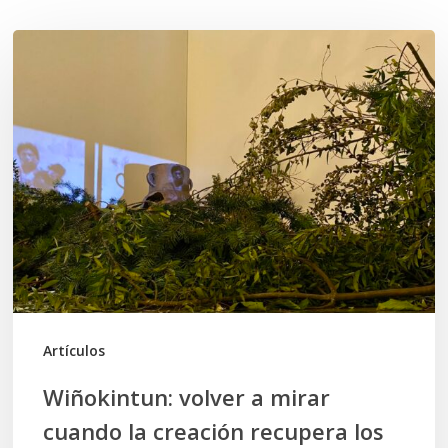
Wiñokintun:
volver
a
mirar
cuando
la
creación
recupera
los
territorios
Artículos
Wiñokintun: volver a mirar
cuando la creación recupera los