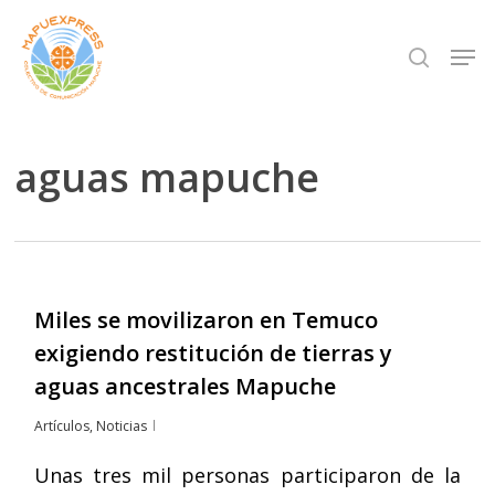
Skip
Men
search
to
Close
main
Menu
content
aguas mapuche
Miles se movilizaron en Temuco
exigiendo restitución de tierras y
aguas ancestrales Mapuche
Artículos
,
Noticias
Unas tres mil personas participaron de la