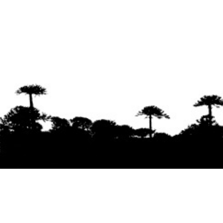
Se agradece la difusión del contenido
citando
la fuente www.mapuexpress.org
Desde el año 2000, ejerciendo el derecho a la