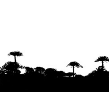
Se agradece la difusión del contenido
citando
la fuente www.mapuexpress.org