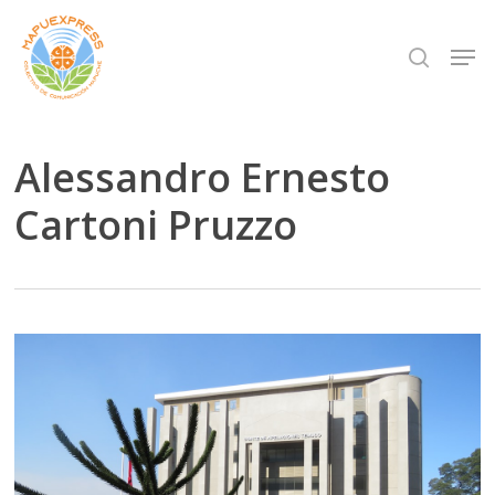
Skip
Men
search
to
Close
main
Menu
content
Alessandro Ernesto
Cartoni Pruzzo