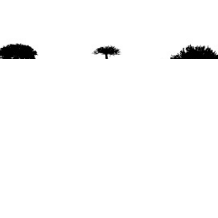
agradece la difusión del contenido
citando la fu
www.mapuexpress.org
ño 2000, ejerciendo el derecho a la comunicac
en Wallmapu.