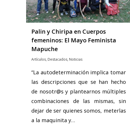
Hit enter to search or ESC to close
Palin y Chiripa en Cuerpos
femeninos: El Mayo Feminista
Mapuche
Artículos
,
Destacados
,
Noticias
“La autodeterminación implica tomar
las descripciones que se han hecho
de nosotr@s y plantearnos múltiples
combinaciones de las mismas, sin
dejar de ser quienes somos, meterlas
a la maquinita y…