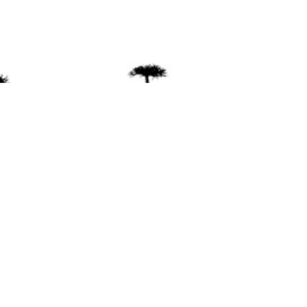
ente
ión Mapuche