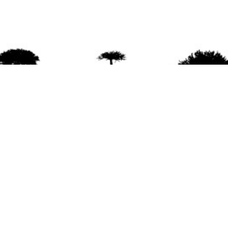
agradece la difusión del contenido
citando la fu
www.mapuexpress.org
ño 2000, ejerciendo el derecho a la comunicac
en Wallmapu.