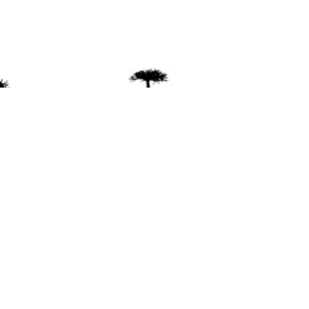
ente
ión Mapuche