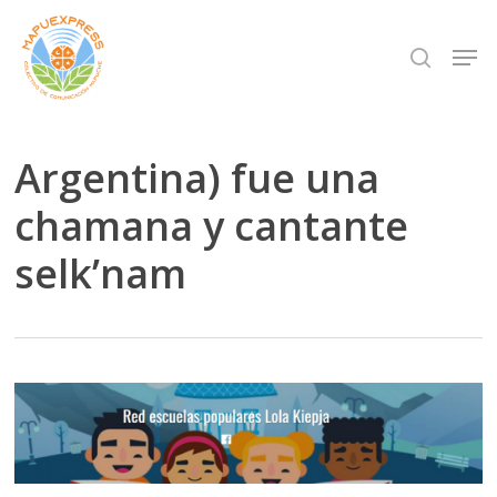
Skip
Men
search
to
Close
main
Menu
content
Argentina) fue una
chamana y cantante
selk’nam