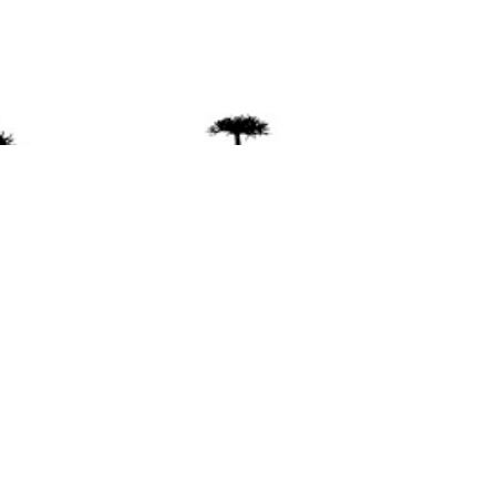
ente
ión Mapuche