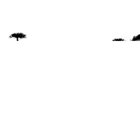
Se 
Desde el a