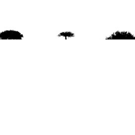
agradece la difusión del contenido
citando la fu
www.mapuexpress.org
ño 2000, ejerciendo el derecho a la comunicac
en Wallmapu.