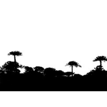
Se agradece la difusión del contenido
citando
la fuente www.mapuexpress.org