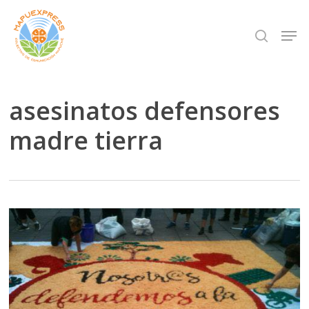
Skip
Men
search
to
Close
main
Menu
content
asesinatos defensores
madre tierra