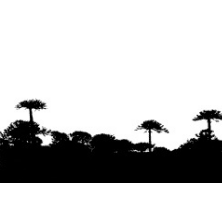
Se agradece la difusión del contenido
citando
la fuente www.mapuexpress.org