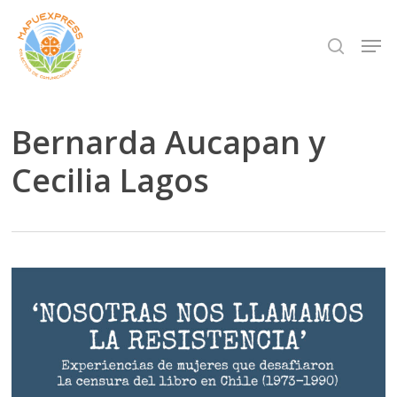
Skip
Men
search
to
Close
main
Menu
content
Bernarda Aucapan y
Cecilia Lagos