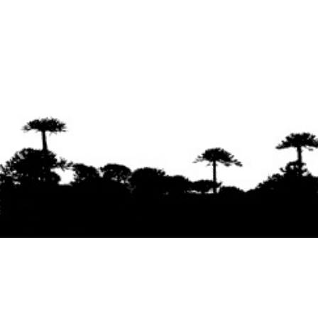
Se agradece la difusión del contenido
citando
la fuente www.mapuexpress.org
Desde el año 2000, ejerciendo el derecho a la