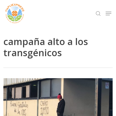
Skip
Men
search
to
Close
main
Menu
content
campaña alto a los
transgénicos