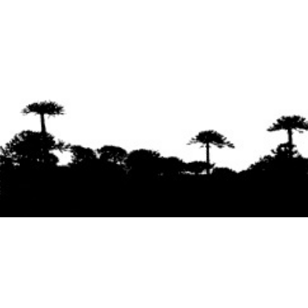
Se agradece la difusión del contenido
citando
la fuente www.mapuexpress.org
Desde el año 2000, ejerciendo el derecho a la