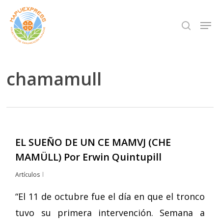
Skip
Men
search
to
Close
main
Menu
content
chamamull
EL SUEÑO DE UN CE MAMVJ (CHE
MAMÜLL) Por Erwin Quintupill
Artículos
“El 11 de octubre fue el día en que el tronco
tuvo su primera intervención. Semana a