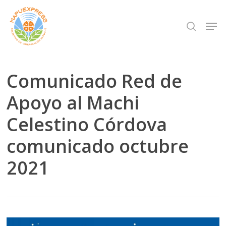
Skip
Men
search
to
Close
main
Menu
content
Comunicado Red de
Apoyo al Machi
Celestino Córdova
comunicado octubre
2021