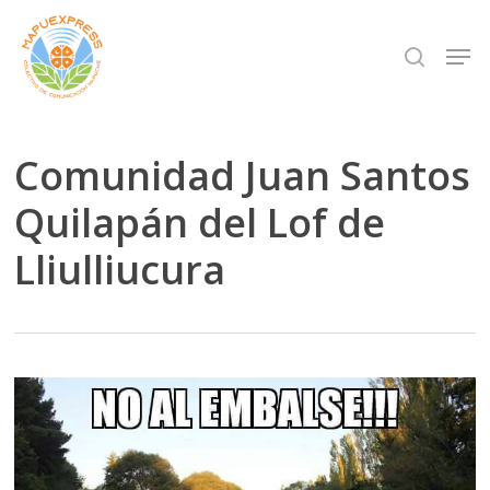
Skip
Men
search
to
Close
main
Menu
content
Comunidad Juan Santos
Quilapán del Lof de
Lliulliucura