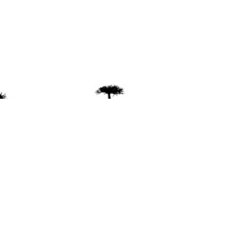
ente
ión Mapuche