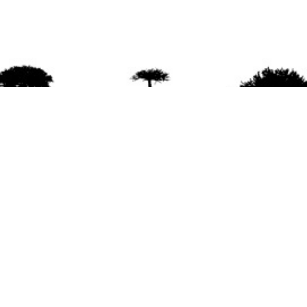
agradece la difusión del contenido
citando la fu
www.mapuexpress.org
ño 2000, ejerciendo el derecho a la comunicac
en Wallmapu.