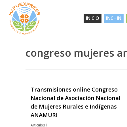
Skip
to
INICIO
INCHIÑ
main
content
congreso mujeres a
Transmisiones online Congreso
Hit enter to search or ESC to close
Nacional de Asociación Nacional
de Mujeres Rurales e Indígenas
ANAMURI
Artículos