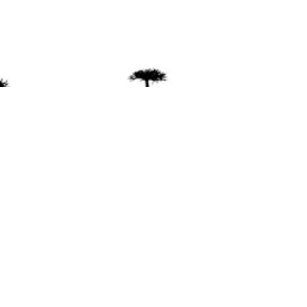
ente
ión Mapuche