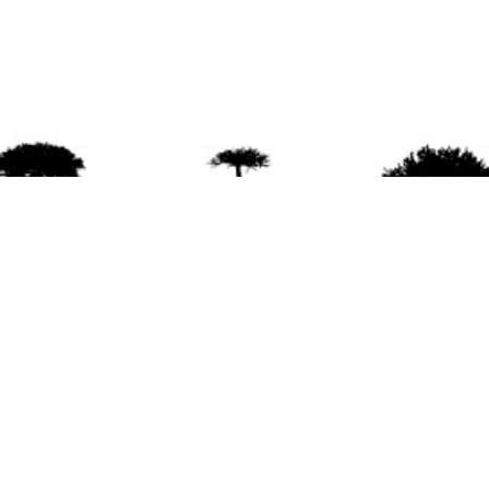
agradece la difusión del contenido
citando la fu
www.mapuexpress.org
ño 2000, ejerciendo el derecho a la comunicac
en Wallmapu.