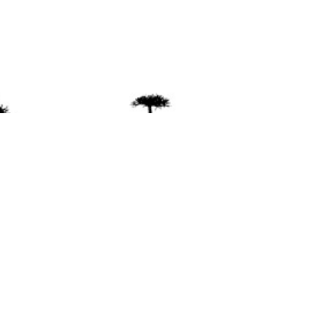
ente
ión Mapuche