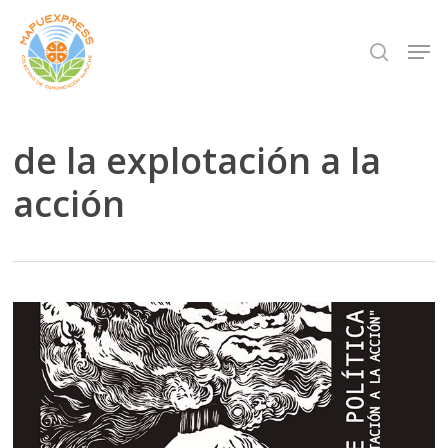
Skip
Men
search
to
Close
main
Menu
content
de la explotación a la
acción