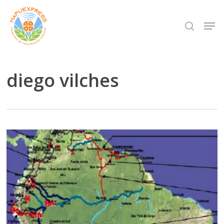
Skip
Men
search
to
Close
main
Menu
content
diego vilches